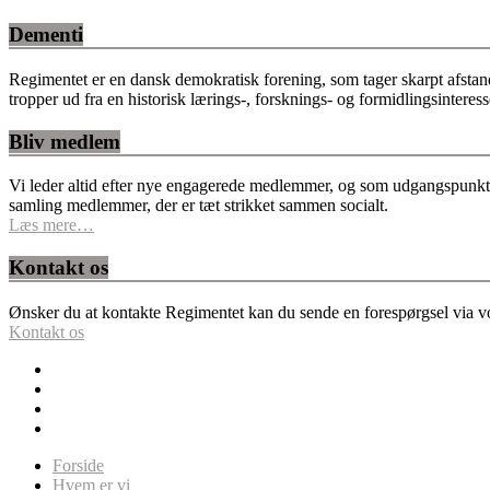
Dementi
Regimentet er en dansk demokratisk forening, som tager skarpt afstan
tropper ud fra en historisk lærings-, forsknings- og formidlingsinteres
Bliv medlem
Vi leder altid efter nye engagerede medlemmer, og som udgangspunkt fo
samling medlemmer, der er tæt strikket sammen socialt.
Læs mere…
Kontakt os
Ønsker du at kontakte Regimentet kan du sende en forespørgsel via vor
Kontakt os
Forside
Hvem er vi