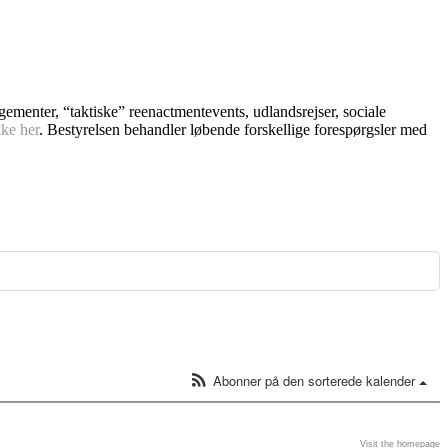
ngementer, “taktiske” reenactmentevents, udlandsrejser, sociale
kke her
. Bestyrelsen behandler løbende forskellige forespørgsler med
Abonner på den sorterede kalender
Visit the homepage