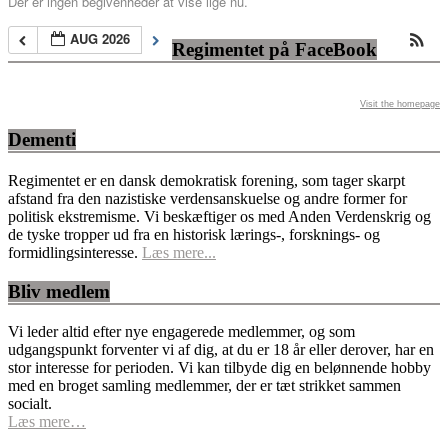
Der er ingen begivenheder at vise lige nu.
AUG 2026
Regimentet på FaceBook
Visit the homepage
Dementi
Regimentet er en dansk demokratisk forening, som tager skarpt
afstand fra den nazistiske verdensanskuelse og andre former for
politisk ekstremisme. Vi beskæftiger os med Anden Verdenskrig og
de tyske tropper ud fra en historisk lærings-, forsknings- og
formidlingsinteresse.
Læs mere...
Bliv medlem
Vi leder altid efter nye engagerede medlemmer, og som
udgangspunkt forventer vi af dig, at du er 18 år eller derover, har en
stor interesse for perioden. Vi kan tilbyde dig en belønnende hobby
med en broget samling medlemmer, der er tæt strikket sammen
socialt.
Læs mere…