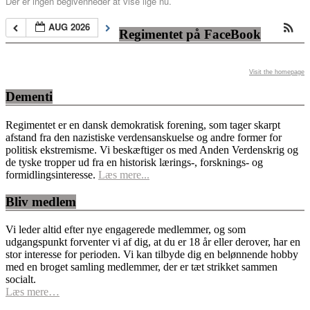
Der er ingen begivenheder at vise lige nu.
AUG 2026
Regimentet på FaceBook
Visit the homepage
Dementi
Regimentet er en dansk demokratisk forening, som tager skarpt
afstand fra den nazistiske verdensanskuelse og andre former for
politisk ekstremisme. Vi beskæftiger os med Anden Verdenskrig og
de tyske tropper ud fra en historisk lærings-, forsknings- og
formidlingsinteresse.
Læs mere...
Bliv medlem
Vi leder altid efter nye engagerede medlemmer, og som
udgangspunkt forventer vi af dig, at du er 18 år eller derover, har en
stor interesse for perioden. Vi kan tilbyde dig en belønnende hobby
med en broget samling medlemmer, der er tæt strikket sammen
socialt.
Læs mere…