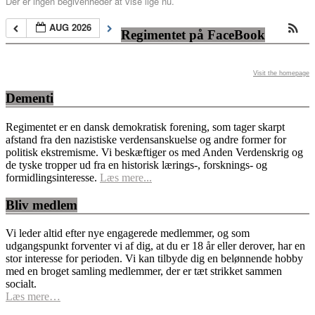
Der er ingen begivenheder at vise lige nu.
AUG 2026
Regimentet på FaceBook
Visit the homepage
Dementi
Regimentet er en dansk demokratisk forening, som tager skarpt
afstand fra den nazistiske verdensanskuelse og andre former for
politisk ekstremisme. Vi beskæftiger os med Anden Verdenskrig og
de tyske tropper ud fra en historisk lærings-, forsknings- og
formidlingsinteresse.
Læs mere...
Bliv medlem
Vi leder altid efter nye engagerede medlemmer, og som
udgangspunkt forventer vi af dig, at du er 18 år eller derover, har en
stor interesse for perioden. Vi kan tilbyde dig en belønnende hobby
med en broget samling medlemmer, der er tæt strikket sammen
socialt.
Læs mere…