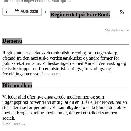
Der er ingen begivenheder at vise lige nu.
AUG 2026
Regimentet på FaceBook
Visit the homepage
Dementi
Regimentet er en dansk demokratisk forening, som tager skarpt
afstand fra den nazistiske verdensanskuelse og andre former for
politisk ekstremisme. Vi beskæftiger os med Anden Verdenskrig og
de tyske tropper ud fra en historisk lærings-, forsknings- og
formidlingsinteresse.
Læs mere...
Bliv medlem
Vi leder altid efter nye engagerede medlemmer, og som
udgangspunkt forventer vi af dig, at du er 18 år eller derover, har en
stor interesse for perioden. Vi kan tilbyde dig en belønnende hobby
med en broget samling medlemmer, der er tæt strikket sammen
socialt.
Læs mere…