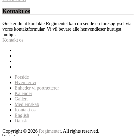
Kontakt os
Ønsker du at kontakte Regimentet kan du sende en forespørgsel via
vores kontaktformular. Vi vil bevare alle henvendleser hurtigst
muligt.
Kontakt os
Forside
Hvem er vi
Enheder vi portrætterer
Kalender
Galleri
Medlemskab
Kontakt os
English
Dansk
Copyright © 2026
Regimentet
. All rights reserved.