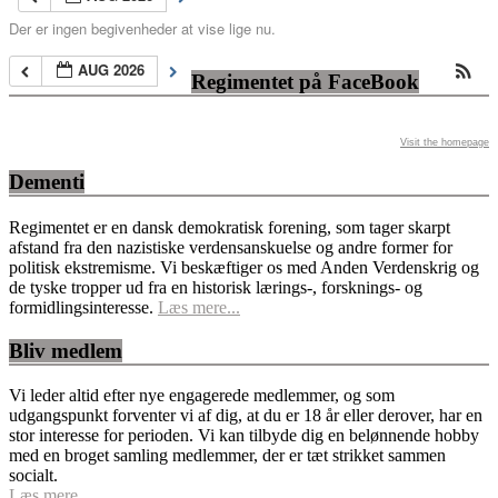
Der er ingen begivenheder at vise lige nu.
AUG 2026
Regimentet på FaceBook
Visit the homepage
Dementi
Regimentet er en dansk demokratisk forening, som tager skarpt
afstand fra den nazistiske verdensanskuelse og andre former for
politisk ekstremisme. Vi beskæftiger os med Anden Verdenskrig og
de tyske tropper ud fra en historisk lærings-, forsknings- og
formidlingsinteresse.
Læs mere...
Bliv medlem
Vi leder altid efter nye engagerede medlemmer, og som
udgangspunkt forventer vi af dig, at du er 18 år eller derover, har en
stor interesse for perioden. Vi kan tilbyde dig en belønnende hobby
med en broget samling medlemmer, der er tæt strikket sammen
socialt.
Læs mere…