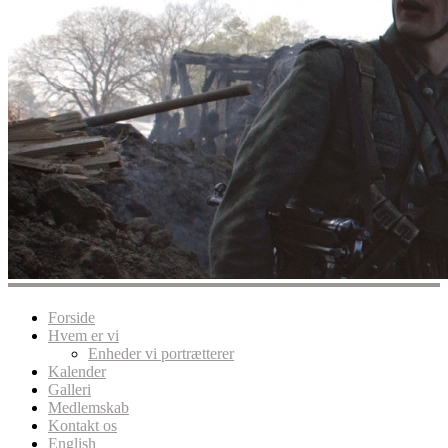
Forside
Hvem er vi
Enheder vi portrætterer
Kalender
Galleri
Medlemskab
Kontakt os
English