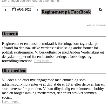
Der er ingen begivenheder at vise lige nu.
AUG 2026
Regimentet på FaceBook
Visit the homepage
Dementi
Regimentet er en dansk demokratisk forening, som tager skarpt
afstand fra den nazistiske verdensanskuelse og andre former for
politisk ekstremisme. Vi beskæftiger os med Anden Verdenskrig og
de tyske tropper ud fra en historisk lærings-, forsknings- og
formidlingsinteresse.
Læs mere...
Bliv medlem
Vi leder altid efter nye engagerede medlemmer, og som
udgangspunkt forventer vi af dig, at du er 18 år eller derover, har en
stor interesse for perioden. Vi kan tilbyde dig en belønnende hobby
med en broget samling medlemmer, der er tæt strikket sammen
socialt.
Læs mere…