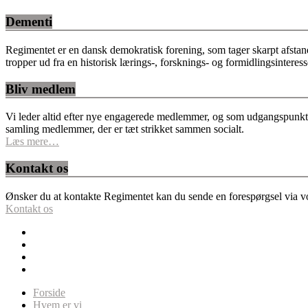
Dementi
Regimentet er en dansk demokratisk forening, som tager skarpt afstan
tropper ud fra en historisk lærings-, forsknings- og formidlingsinteres
Bliv medlem
Vi leder altid efter nye engagerede medlemmer, og som udgangspunkt fo
samling medlemmer, der er tæt strikket sammen socialt.
Læs mere…
Kontakt os
Ønsker du at kontakte Regimentet kan du sende en forespørgsel via vor
Kontakt os
Forside
Hvem er vi