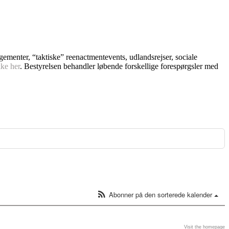
ngementer, “taktiske” reenactmentevents, udlandsrejser, sociale
kke her
. Bestyrelsen behandler løbende forskellige forespørgsler med
Abonner på den sorterede kalender
Visit the homepage