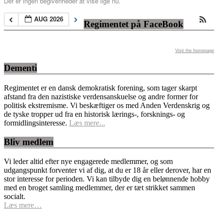
Der er ingen begivenheder at vise lige nu.
AUG 2026
Regimentet på FaceBook
Visit the homepage
Dementi
Regimentet er en dansk demokratisk forening, som tager skarpt
afstand fra den nazistiske verdensanskuelse og andre former for
politisk ekstremisme. Vi beskæftiger os med Anden Verdenskrig og
de tyske tropper ud fra en historisk lærings-, forsknings- og
formidlingsinteresse.
Læs mere...
Bliv medlem
Vi leder altid efter nye engagerede medlemmer, og som
udgangspunkt forventer vi af dig, at du er 18 år eller derover, har en
stor interesse for perioden. Vi kan tilbyde dig en belønnende hobby
med en broget samling medlemmer, der er tæt strikket sammen
socialt.
Læs mere…