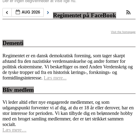
Der er ingen begivenheder at vise lige nu.
AUG 2026
Regimentet på FaceBook
Visit the homepage
Dementi
Regimentet er en dansk demokratisk forening, som tager skarpt
afstand fra den nazistiske verdensanskuelse og andre former for
politisk ekstremisme. Vi beskæftiger os med Anden Verdenskrig og
de tyske tropper ud fra en historisk lærings-, forsknings- og
formidlingsinteresse.
Læs mere...
Bliv medlem
Vi leder altid efter nye engagerede medlemmer, og som
udgangspunkt forventer vi af dig, at du er 18 år eller derover, har en
stor interesse for perioden. Vi kan tilbyde dig en belønnende hobby
med en broget samling medlemmer, der er tæt strikket sammen
socialt.
Læs mere…