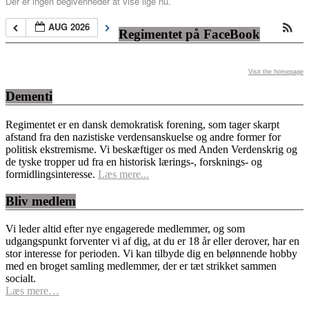
Der er ingen begivenheder at vise lige nu.
AUG 2026
Regimentet på FaceBook
Visit the homepage
Dementi
Regimentet er en dansk demokratisk forening, som tager skarpt
afstand fra den nazistiske verdensanskuelse og andre former for
politisk ekstremisme. Vi beskæftiger os med Anden Verdenskrig og
de tyske tropper ud fra en historisk lærings-, forsknings- og
formidlingsinteresse.
Læs mere...
Bliv medlem
Vi leder altid efter nye engagerede medlemmer, og som
udgangspunkt forventer vi af dig, at du er 18 år eller derover, har en
stor interesse for perioden. Vi kan tilbyde dig en belønnende hobby
med en broget samling medlemmer, der er tæt strikket sammen
socialt.
Læs mere…