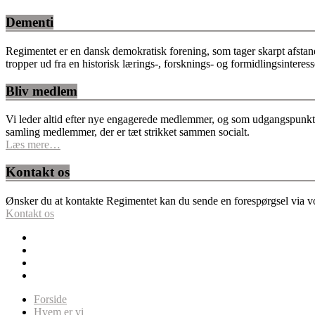
Dementi
Regimentet er en dansk demokratisk forening, som tager skarpt afstan
tropper ud fra en historisk lærings-, forsknings- og formidlingsinteres
Bliv medlem
Vi leder altid efter nye engagerede medlemmer, og som udgangspunkt fo
samling medlemmer, der er tæt strikket sammen socialt.
Læs mere…
Kontakt os
Ønsker du at kontakte Regimentet kan du sende en forespørgsel via vor
Kontakt os
Forside
Hvem er vi