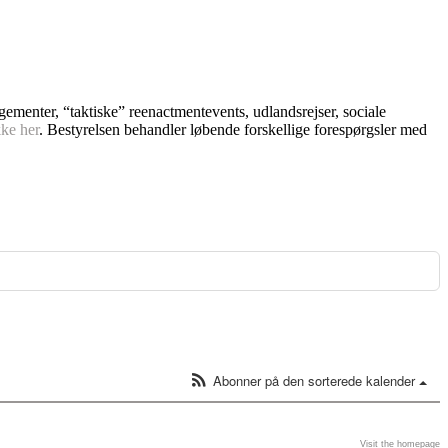
ngementer, “taktiske” reenactmentevents, udlandsrejser, sociale
kke her
. Bestyrelsen behandler løbende forskellige forespørgsler med
Abonner på den sorterede kalender
Visit the homepage