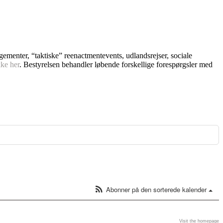
ngementer, “taktiske” reenactmentevents, udlandsrejser, sociale
kke her
. Bestyrelsen behandler løbende forskellige forespørgsler med
Abonner på den sorterede kalender
Visit the homepage