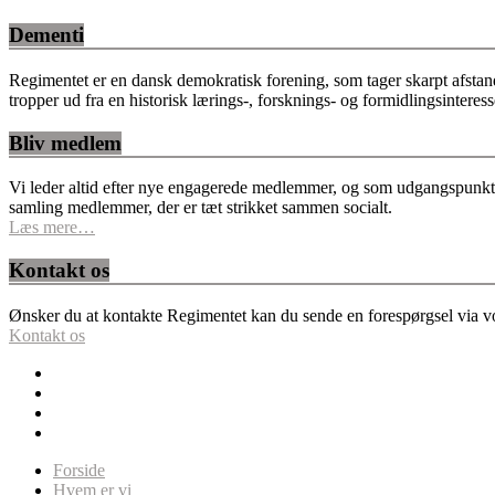
Dementi
Regimentet er en dansk demokratisk forening, som tager skarpt afstan
tropper ud fra en historisk lærings-, forsknings- og formidlingsinteres
Bliv medlem
Vi leder altid efter nye engagerede medlemmer, og som udgangspunkt fo
samling medlemmer, der er tæt strikket sammen socialt.
Læs mere…
Kontakt os
Ønsker du at kontakte Regimentet kan du sende en forespørgsel via vor
Kontakt os
Forside
Hvem er vi