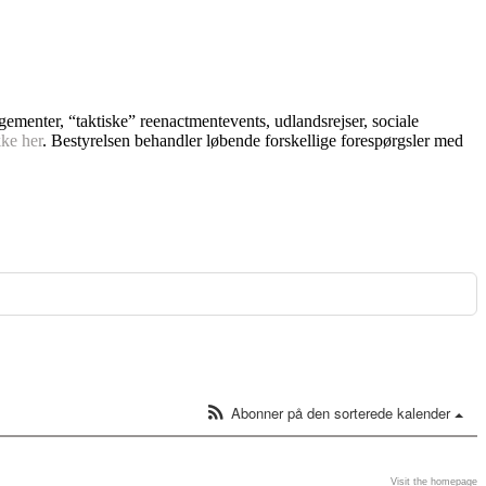
ngementer, “taktiske” reenactmentevents, udlandsrejser, sociale
kke her
. Bestyrelsen behandler løbende forskellige forespørgsler med
Abonner på den sorterede kalender
Visit the homepage