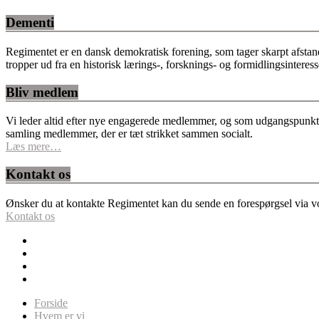
Dementi
Regimentet er en dansk demokratisk forening, som tager skarpt afstan
tropper ud fra en historisk lærings-, forsknings- og formidlingsinteres
Bliv medlem
Vi leder altid efter nye engagerede medlemmer, og som udgangspunkt fo
samling medlemmer, der er tæt strikket sammen socialt.
Læs mere…
Kontakt os
Ønsker du at kontakte Regimentet kan du sende en forespørgsel via vor
Kontakt os
Forside
Hvem er vi