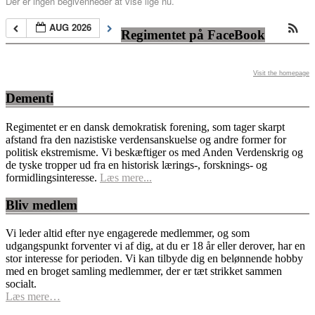
Der er ingen begivenheder at vise lige nu.
AUG 2026
Regimentet på FaceBook
Visit the homepage
Dementi
Regimentet er en dansk demokratisk forening, som tager skarpt
afstand fra den nazistiske verdensanskuelse og andre former for
politisk ekstremisme. Vi beskæftiger os med Anden Verdenskrig og
de tyske tropper ud fra en historisk lærings-, forsknings- og
formidlingsinteresse.
Læs mere...
Bliv medlem
Vi leder altid efter nye engagerede medlemmer, og som
udgangspunkt forventer vi af dig, at du er 18 år eller derover, har en
stor interesse for perioden. Vi kan tilbyde dig en belønnende hobby
med en broget samling medlemmer, der er tæt strikket sammen
socialt.
Læs mere…