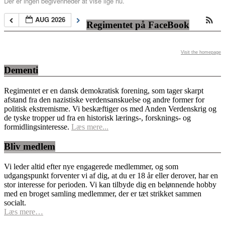
Der er ingen begivenheder at vise lige nu.
AUG 2026
Regimentet på FaceBook
Visit the homepage
Dementi
Regimentet er en dansk demokratisk forening, som tager skarpt
afstand fra den nazistiske verdensanskuelse og andre former for
politisk ekstremisme. Vi beskæftiger os med Anden Verdenskrig og
de tyske tropper ud fra en historisk lærings-, forsknings- og
formidlingsinteresse.
Læs mere...
Bliv medlem
Vi leder altid efter nye engagerede medlemmer, og som
udgangspunkt forventer vi af dig, at du er 18 år eller derover, har en
stor interesse for perioden. Vi kan tilbyde dig en belønnende hobby
med en broget samling medlemmer, der er tæt strikket sammen
socialt.
Læs mere…