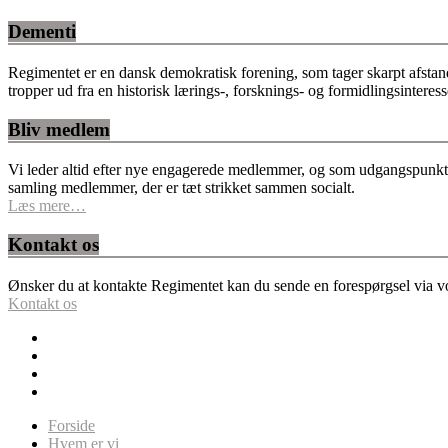
Dementi
Regimentet er en dansk demokratisk forening, som tager skarpt afstan
tropper ud fra en historisk lærings-, forsknings- og formidlingsinteres
Bliv medlem
Vi leder altid efter nye engagerede medlemmer, og som udgangspunkt fo
samling medlemmer, der er tæt strikket sammen socialt.
Læs mere…
Kontakt os
Ønsker du at kontakte Regimentet kan du sende en forespørgsel via vor
Kontakt os
Forside
Hvem er vi