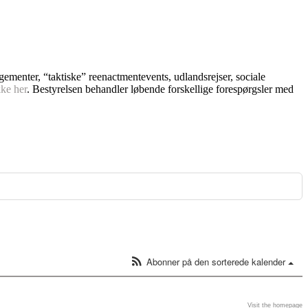
ngementer, “taktiske” reenactmentevents, udlandsrejser, sociale
kke her
. Bestyrelsen behandler løbende forskellige forespørgsler med
Abonner på den sorterede kalender
Visit the homepage