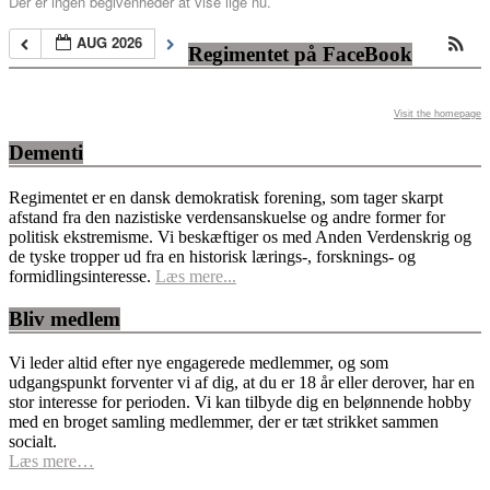
Der er ingen begivenheder at vise lige nu.
AUG 2026
Regimentet på FaceBook
Visit the homepage
Dementi
Regimentet er en dansk demokratisk forening, som tager skarpt
afstand fra den nazistiske verdensanskuelse og andre former for
politisk ekstremisme. Vi beskæftiger os med Anden Verdenskrig og
de tyske tropper ud fra en historisk lærings-, forsknings- og
formidlingsinteresse.
Læs mere...
Bliv medlem
Vi leder altid efter nye engagerede medlemmer, og som
udgangspunkt forventer vi af dig, at du er 18 år eller derover, har en
stor interesse for perioden. Vi kan tilbyde dig en belønnende hobby
med en broget samling medlemmer, der er tæt strikket sammen
socialt.
Læs mere…