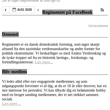
Der er ingen begivenheder at vise lige nu.
AUG 2026
Regimentet på FaceBook
Visit the homepage
Dementi
Regimentet er en dansk demokratisk forening, som tager skarpt
afstand fra den nazistiske verdensanskuelse og andre former for
politisk ekstremisme. Vi beskæftiger os med Anden Verdenskrig og
de tyske tropper ud fra en historisk lærings-, forsknings- og
formidlingsinteresse.
Læs mere...
Bliv medlem
Vi leder altid efter nye engagerede medlemmer, og som
udgangspunkt forventer vi af dig, at du er 18 år eller derover, har en
stor interesse for perioden. Vi kan tilbyde dig en belønnende hobby
med en broget samling medlemmer, der er tæt strikket sammen
socialt.
Læs mere…