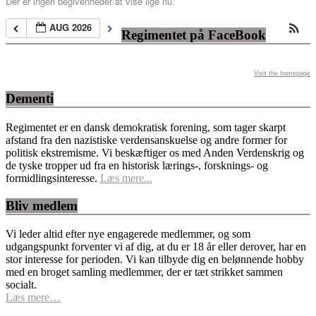
Der er ingen begivenheder at vise lige nu.
AUG 2026
Regimentet på FaceBook
Visit the homepage
Dementi
Regimentet er en dansk demokratisk forening, som tager skarpt
afstand fra den nazistiske verdensanskuelse og andre former for
politisk ekstremisme. Vi beskæftiger os med Anden Verdenskrig og
de tyske tropper ud fra en historisk lærings-, forsknings- og
formidlingsinteresse.
Læs mere...
Bliv medlem
Vi leder altid efter nye engagerede medlemmer, og som
udgangspunkt forventer vi af dig, at du er 18 år eller derover, har en
stor interesse for perioden. Vi kan tilbyde dig en belønnende hobby
med en broget samling medlemmer, der er tæt strikket sammen
socialt.
Læs mere…