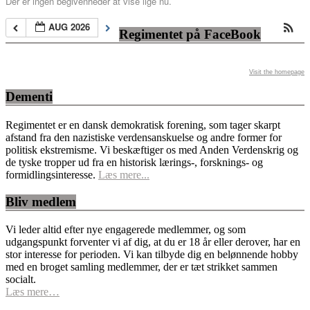
Der er ingen begivenheder at vise lige nu.
AUG 2026
Regimentet på FaceBook
Visit the homepage
Dementi
Regimentet er en dansk demokratisk forening, som tager skarpt
afstand fra den nazistiske verdensanskuelse og andre former for
politisk ekstremisme. Vi beskæftiger os med Anden Verdenskrig og
de tyske tropper ud fra en historisk lærings-, forsknings- og
formidlingsinteresse.
Læs mere...
Bliv medlem
Vi leder altid efter nye engagerede medlemmer, og som
udgangspunkt forventer vi af dig, at du er 18 år eller derover, har en
stor interesse for perioden. Vi kan tilbyde dig en belønnende hobby
med en broget samling medlemmer, der er tæt strikket sammen
socialt.
Læs mere…