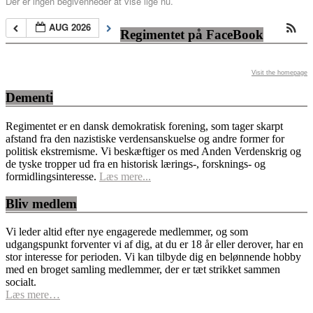
Der er ingen begivenheder at vise lige nu.
AUG 2026
Regimentet på FaceBook
Visit the homepage
Dementi
Regimentet er en dansk demokratisk forening, som tager skarpt
afstand fra den nazistiske verdensanskuelse og andre former for
politisk ekstremisme. Vi beskæftiger os med Anden Verdenskrig og
de tyske tropper ud fra en historisk lærings-, forsknings- og
formidlingsinteresse.
Læs mere...
Bliv medlem
Vi leder altid efter nye engagerede medlemmer, og som
udgangspunkt forventer vi af dig, at du er 18 år eller derover, har en
stor interesse for perioden. Vi kan tilbyde dig en belønnende hobby
med en broget samling medlemmer, der er tæt strikket sammen
socialt.
Læs mere…