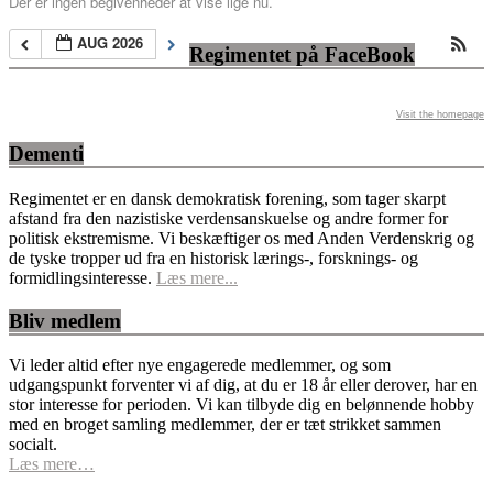
Der er ingen begivenheder at vise lige nu.
AUG 2026
Regimentet på FaceBook
Visit the homepage
Dementi
Regimentet er en dansk demokratisk forening, som tager skarpt
afstand fra den nazistiske verdensanskuelse og andre former for
politisk ekstremisme. Vi beskæftiger os med Anden Verdenskrig og
de tyske tropper ud fra en historisk lærings-, forsknings- og
formidlingsinteresse.
Læs mere...
Bliv medlem
Vi leder altid efter nye engagerede medlemmer, og som
udgangspunkt forventer vi af dig, at du er 18 år eller derover, har en
stor interesse for perioden. Vi kan tilbyde dig en belønnende hobby
med en broget samling medlemmer, der er tæt strikket sammen
socialt.
Læs mere…