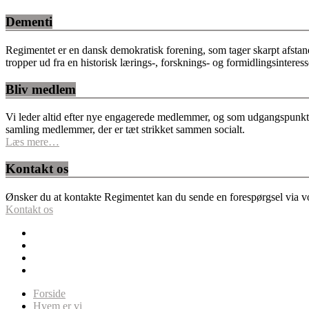
Dementi
Regimentet er en dansk demokratisk forening, som tager skarpt afstan
tropper ud fra en historisk lærings-, forsknings- og formidlingsinteres
Bliv medlem
Vi leder altid efter nye engagerede medlemmer, og som udgangspunkt fo
samling medlemmer, der er tæt strikket sammen socialt.
Læs mere…
Kontakt os
Ønsker du at kontakte Regimentet kan du sende en forespørgsel via vor
Kontakt os
Forside
Hvem er vi