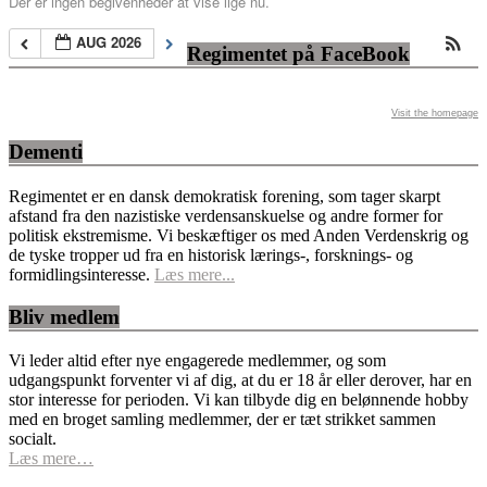
Der er ingen begivenheder at vise lige nu.
AUG 2026
Regimentet på FaceBook
Visit the homepage
Dementi
Regimentet er en dansk demokratisk forening, som tager skarpt
afstand fra den nazistiske verdensanskuelse og andre former for
politisk ekstremisme. Vi beskæftiger os med Anden Verdenskrig og
de tyske tropper ud fra en historisk lærings-, forsknings- og
formidlingsinteresse.
Læs mere...
Bliv medlem
Vi leder altid efter nye engagerede medlemmer, og som
udgangspunkt forventer vi af dig, at du er 18 år eller derover, har en
stor interesse for perioden. Vi kan tilbyde dig en belønnende hobby
med en broget samling medlemmer, der er tæt strikket sammen
socialt.
Læs mere…