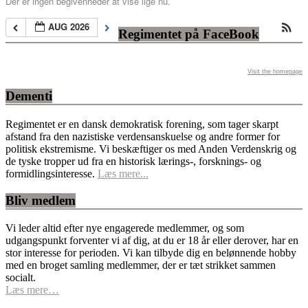
Der er ingen begivenheder at vise lige nu.
AUG 2026
Regimentet på FaceBook
Visit the homepage
Dementi
Regimentet er en dansk demokratisk forening, som tager skarpt
afstand fra den nazistiske verdensanskuelse og andre former for
politisk ekstremisme. Vi beskæftiger os med Anden Verdenskrig og
de tyske tropper ud fra en historisk lærings-, forsknings- og
formidlingsinteresse.
Læs mere...
Bliv medlem
Vi leder altid efter nye engagerede medlemmer, og som
udgangspunkt forventer vi af dig, at du er 18 år eller derover, har en
stor interesse for perioden. Vi kan tilbyde dig en belønnende hobby
med en broget samling medlemmer, der er tæt strikket sammen
socialt.
Læs mere…