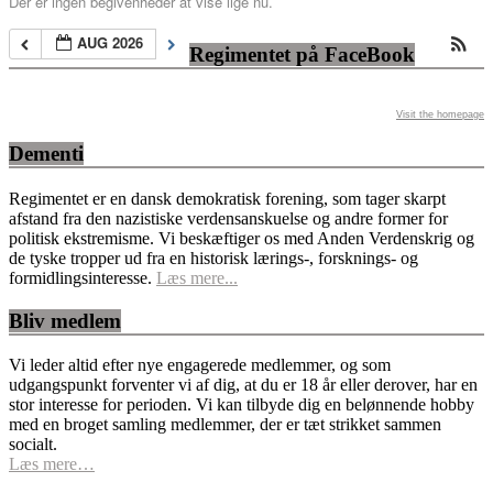
Der er ingen begivenheder at vise lige nu.
AUG 2026
Regimentet på FaceBook
Visit the homepage
Dementi
Regimentet er en dansk demokratisk forening, som tager skarpt
afstand fra den nazistiske verdensanskuelse og andre former for
politisk ekstremisme. Vi beskæftiger os med Anden Verdenskrig og
de tyske tropper ud fra en historisk lærings-, forsknings- og
formidlingsinteresse.
Læs mere...
Bliv medlem
Vi leder altid efter nye engagerede medlemmer, og som
udgangspunkt forventer vi af dig, at du er 18 år eller derover, har en
stor interesse for perioden. Vi kan tilbyde dig en belønnende hobby
med en broget samling medlemmer, der er tæt strikket sammen
socialt.
Læs mere…