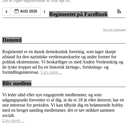
Der er ingen begivenheder at vise lige nu.
AUG 2026
Regimentet på FaceBook
Visit the homepage
Dementi
Regimentet er en dansk demokratisk forening, som tager skarpt
afstand fra den nazistiske verdensanskuelse og andre former for
politisk ekstremisme. Vi beskæftiger os med Anden Verdenskrig og
de tyske tropper ud fra en historisk lærings-, forsknings- og
formidlingsinteresse.
Læs mere...
Bliv medlem
Vi leder altid efter nye engagerede medlemmer, og som
udgangspunkt forventer vi af dig, at du er 18 år eller derover, har en
stor interesse for perioden. Vi kan tilbyde dig en belønnende hobby
med en broget samling medlemmer, der er tæt strikket sammen
socialt.
Læs mere…