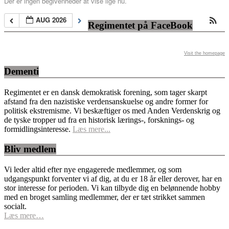
Der er ingen begivenheder at vise lige nu.
AUG 2026
Regimentet på FaceBook
Visit the homepage
Dementi
Regimentet er en dansk demokratisk forening, som tager skarpt
afstand fra den nazistiske verdensanskuelse og andre former for
politisk ekstremisme. Vi beskæftiger os med Anden Verdenskrig og
de tyske tropper ud fra en historisk lærings-, forsknings- og
formidlingsinteresse.
Læs mere...
Bliv medlem
Vi leder altid efter nye engagerede medlemmer, og som
udgangspunkt forventer vi af dig, at du er 18 år eller derover, har en
stor interesse for perioden. Vi kan tilbyde dig en belønnende hobby
med en broget samling medlemmer, der er tæt strikket sammen
socialt.
Læs mere…