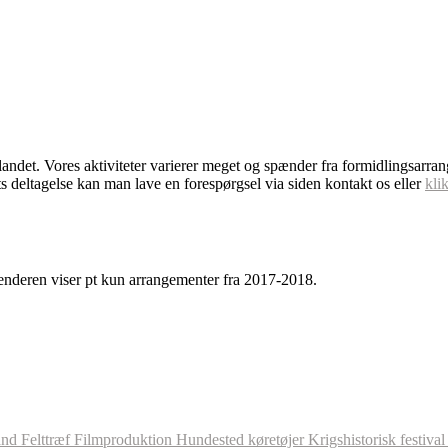
dlandet. Vores aktiviteter varierer meget og spænder fra formidlingsarra
s deltagelse kan man lave en forespørgsel via siden kontakt os eller
kli
enderen viser pt kun arrangementer fra 2017-2018.
and
Felttræf
Filmproduktion
Hundested
køretøjer
Krigshistorisk festiva