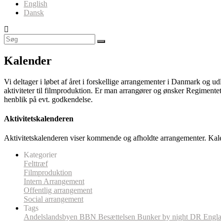
English
Dansk
Kalender
Vi deltager i løbet af året i forskellige arrangementer i Danmark og u
aktiviteter til filmproduktion. Er man arrangører og ønsker Regimentet
henblik på evt. godkendelse.
Aktivitetskalenderen
Aktivitetskalenderen viser kommende og afholdte arrangementer. Kal
Kategorier
Felttræf
Filmproduktion
Intern Arrangement
Offentlig arrangement
Social arrangement
Tags
Andelslandsbyen
BBN
Besættelsen
Bunker by night
DR
Engl