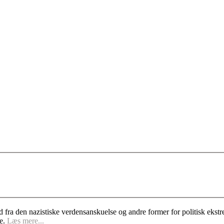
d fra den nazistiske verdensanskuelse og andre former for politisk ek
se.
Læs mere...