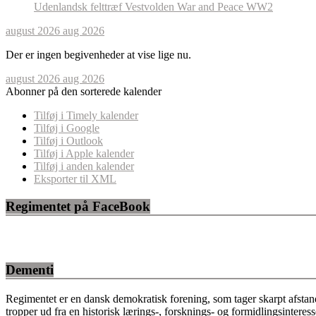
Udenlandsk felttræf
Vestvolden
War and Peace
WW2
august 2026
aug 2026
Der er ingen begivenheder at vise lige nu.
august 2026
aug 2026
Abonner på den sorterede kalender
Tilføj i Timely kalender
Tilføj i Google
Tilføj i Outlook
Tilføj i Apple kalender
Tilføj i anden kalender
Eksporter til XML
Regimentet på FaceBook
Dementi
Regimentet er en dansk demokratisk forening, som tager skarpt afstan
tropper ud fra en historisk lærings-, forsknings- og formidlingsinteres