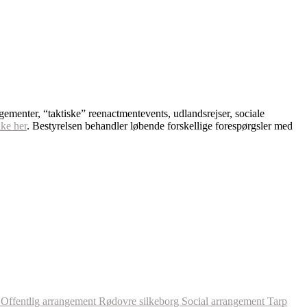
ngementer, “taktiske” reenactmentevents, udlandsrejser, sociale
kke her
. Bestyrelsen behandler løbende forskellige forespørgsler med
l
Offentlig arrangement
Rødovre
silkeborg
Social arrangement
Tarp