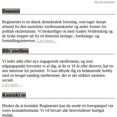
Visit the homepage
Dementi
Regimentet er en dansk demokratisk forening, som tager skarpt
afstand fra den nazistiske verdensanskuelse og andre former for
politisk ekstremisme. Vi beskæftiger os med Anden Verdenskrig og
de tyske tropper ud fra en historisk lærings-, forsknings- og
formidlingsinteresse.
Læs mere...
Bliv medlem
Vi leder altid efter nye engagerede medlemmer, og som
udgangspunkt forventer vi af dig, at du er 18 år eller derover, har en
stor interesse for perioden. Vi kan tilbyde dig en belønnende hobby
med en broget samling medlemmer, der er tæt strikket sammen
socialt.
Læs mere…
Kontakt os
Ønsker du at kontakte Regimentet kan du sende en forespørgsel via
vores kontaktformular. Vi vil bevare alle henvendleser hurtigst
muligt.