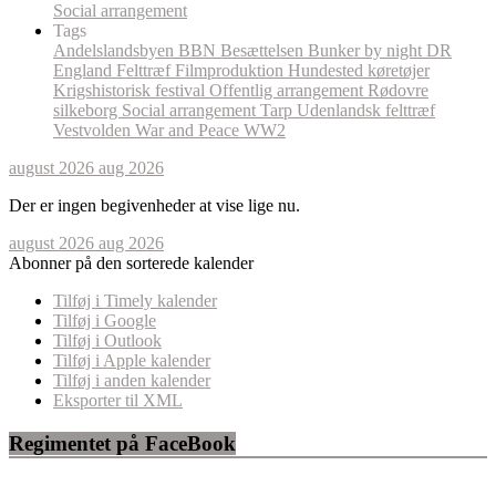
Social arrangement
Tags
Andelslandsbyen
BBN
Besættelsen
Bunker by night
DR
England
Felttræf
Filmproduktion
Hundested
køretøjer
Krigshistorisk festival
Offentlig arrangement
Rødovre
silkeborg
Social arrangement
Tarp
Udenlandsk felttræf
Vestvolden
War and Peace
WW2
august 2026
aug 2026
Der er ingen begivenheder at vise lige nu.
august 2026
aug 2026
Abonner på den sorterede kalender
Tilføj i Timely kalender
Tilføj i Google
Tilføj i Outlook
Tilføj i Apple kalender
Tilføj i anden kalender
Eksporter til XML
Regimentet på FaceBook