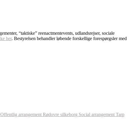
ngementer, “taktiske” reenactmentevents, udlandsrejser, sociale
kke her
. Bestyrelsen behandler løbende forskellige forespørgsler med
l
Offentlig arrangement
Rødovre
silkeborg
Social arrangement
Tarp