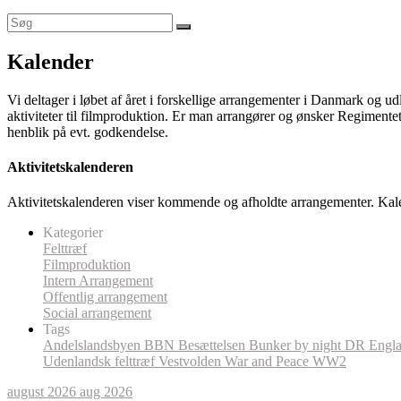
Kalender
Vi deltager i løbet af året i forskellige arrangementer i Danmark og u
aktiviteter til filmproduktion. Er man arrangører og ønsker Regimentet
henblik på evt. godkendelse.
Aktivitetskalenderen
Aktivitetskalenderen viser kommende og afholdte arrangementer. Kal
Kategorier
Felttræf
Filmproduktion
Intern Arrangement
Offentlig arrangement
Social arrangement
Tags
Andelslandsbyen
BBN
Besættelsen
Bunker by night
DR
Engl
Udenlandsk felttræf
Vestvolden
War and Peace
WW2
august 2026
aug 2026