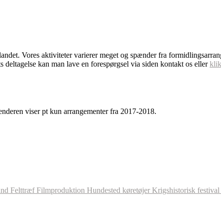
dlandet. Vores aktiviteter varierer meget og spænder fra formidlingsarra
s deltagelse kan man lave en forespørgsel via siden kontakt os eller
kli
enderen viser pt kun arrangementer fra 2017-2018.
and
Felttræf
Filmproduktion
Hundested
køretøjer
Krigshistorisk festiva