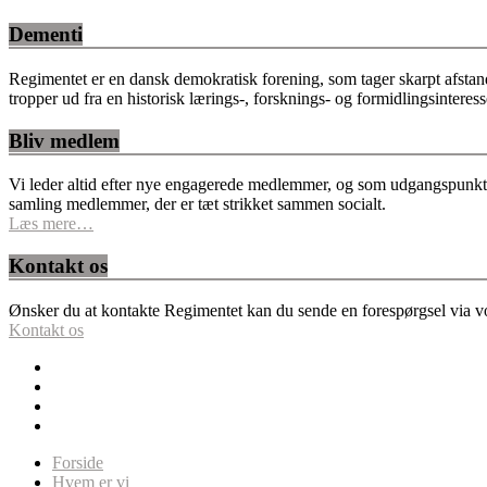
Dementi
Regimentet er en dansk demokratisk forening, som tager skarpt afstan
tropper ud fra en historisk lærings-, forsknings- og formidlingsinteres
Bliv medlem
Vi leder altid efter nye engagerede medlemmer, og som udgangspunkt fo
samling medlemmer, der er tæt strikket sammen socialt.
Læs mere…
Kontakt os
Ønsker du at kontakte Regimentet kan du sende en forespørgsel via vor
Kontakt os
Forside
Hvem er vi