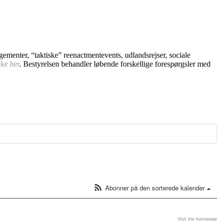
ngementer, “taktiske” reenactmentevents, udlandsrejser, sociale
kke her
. Bestyrelsen behandler løbende forskellige forespørgsler med
Abonner på den sorterede kalender
Visit the homepage