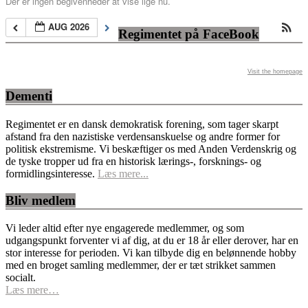
Der er ingen begivenheder at vise lige nu.
AUG 2026
Regimentet på FaceBook
Visit the homepage
Dementi
Regimentet er en dansk demokratisk forening, som tager skarpt
afstand fra den nazistiske verdensanskuelse og andre former for
politisk ekstremisme. Vi beskæftiger os med Anden Verdenskrig og
de tyske tropper ud fra en historisk lærings-, forsknings- og
formidlingsinteresse.
Læs mere...
Bliv medlem
Vi leder altid efter nye engagerede medlemmer, og som
udgangspunkt forventer vi af dig, at du er 18 år eller derover, har en
stor interesse for perioden. Vi kan tilbyde dig en belønnende hobby
med en broget samling medlemmer, der er tæt strikket sammen
socialt.
Læs mere…