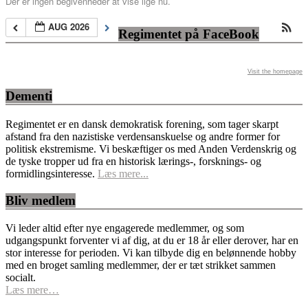
Der er ingen begivenheder at vise lige nu.
AUG 2026
Regimentet på FaceBook
Visit the homepage
Dementi
Regimentet er en dansk demokratisk forening, som tager skarpt
afstand fra den nazistiske verdensanskuelse og andre former for
politisk ekstremisme. Vi beskæftiger os med Anden Verdenskrig og
de tyske tropper ud fra en historisk lærings-, forsknings- og
formidlingsinteresse.
Læs mere...
Bliv medlem
Vi leder altid efter nye engagerede medlemmer, og som
udgangspunkt forventer vi af dig, at du er 18 år eller derover, har en
stor interesse for perioden. Vi kan tilbyde dig en belønnende hobby
med en broget samling medlemmer, der er tæt strikket sammen
socialt.
Læs mere…