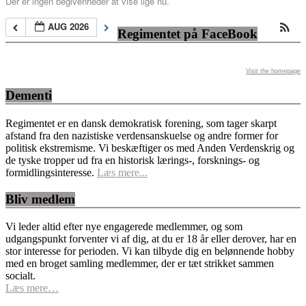
Der er ingen begivenheder at vise lige nu.
AUG 2026
Regimentet på FaceBook
Visit the homepage
Dementi
Regimentet er en dansk demokratisk forening, som tager skarpt
afstand fra den nazistiske verdensanskuelse og andre former for
politisk ekstremisme. Vi beskæftiger os med Anden Verdenskrig og
de tyske tropper ud fra en historisk lærings-, forsknings- og
formidlingsinteresse.
Læs mere...
Bliv medlem
Vi leder altid efter nye engagerede medlemmer, og som
udgangspunkt forventer vi af dig, at du er 18 år eller derover, har en
stor interesse for perioden. Vi kan tilbyde dig en belønnende hobby
med en broget samling medlemmer, der er tæt strikket sammen
socialt.
Læs mere…