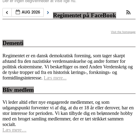
Der er ingen begivenheder at vise lige nu.
AUG 2026
Regimentet på FaceBook
Visit the homepage
Dementi
Regimentet er en dansk demokratisk forening, som tager skarpt
afstand fra den nazistiske verdensanskuelse og andre former for
politisk ekstremisme. Vi beskæftiger os med Anden Verdenskrig og
de tyske tropper ud fra en historisk lærings-, forsknings- og
formidlingsinteresse.
Læs mere...
Bliv medlem
Vi leder altid efter nye engagerede medlemmer, og som
udgangspunkt forventer vi af dig, at du er 18 år eller derover, har en
stor interesse for perioden. Vi kan tilbyde dig en belønnende hobby
med en broget samling medlemmer, der er tæt strikket sammen
socialt.
Læs mere…