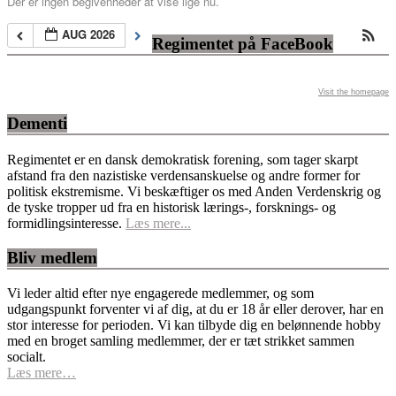
Der er ingen begivenheder at vise lige nu.
AUG 2026
Regimentet på FaceBook
Visit the homepage
Dementi
Regimentet er en dansk demokratisk forening, som tager skarpt
afstand fra den nazistiske verdensanskuelse og andre former for
politisk ekstremisme. Vi beskæftiger os med Anden Verdenskrig og
de tyske tropper ud fra en historisk lærings-, forsknings- og
formidlingsinteresse.
Læs mere...
Bliv medlem
Vi leder altid efter nye engagerede medlemmer, og som
udgangspunkt forventer vi af dig, at du er 18 år eller derover, har en
stor interesse for perioden. Vi kan tilbyde dig en belønnende hobby
med en broget samling medlemmer, der er tæt strikket sammen
socialt.
Læs mere…