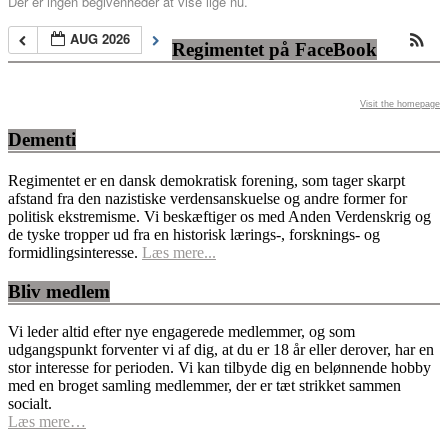
Der er ingen begivenheder at vise lige nu.
AUG 2026
Regimentet på FaceBook
Visit the homepage
Dementi
Regimentet er en dansk demokratisk forening, som tager skarpt
afstand fra den nazistiske verdensanskuelse og andre former for
politisk ekstremisme. Vi beskæftiger os med Anden Verdenskrig og
de tyske tropper ud fra en historisk lærings-, forsknings- og
formidlingsinteresse.
Læs mere...
Bliv medlem
Vi leder altid efter nye engagerede medlemmer, og som
udgangspunkt forventer vi af dig, at du er 18 år eller derover, har en
stor interesse for perioden. Vi kan tilbyde dig en belønnende hobby
med en broget samling medlemmer, der er tæt strikket sammen
socialt.
Læs mere…