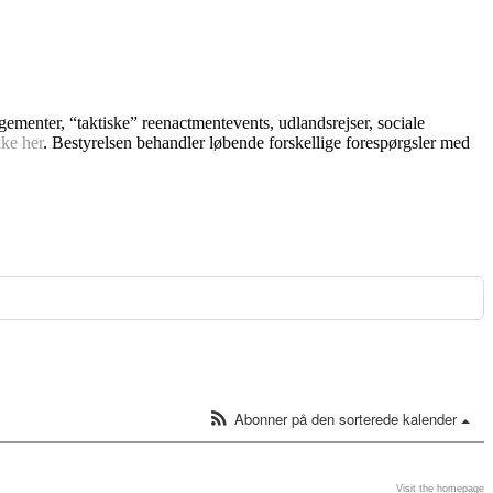
ngementer, “taktiske” reenactmentevents, udlandsrejser, sociale
kke her
. Bestyrelsen behandler løbende forskellige forespørgsler med
Abonner på den sorterede kalender
Visit the homepage