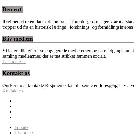
Dementi
Regimentet er en dansk demokratisk forening, som tager skarpt afstan
tropper ud fra en historisk lærings-, forsknings- og formidlingsinteres
Bliv medlem
Vi leder altid efter nye engagerede medlemmer, og som udgangspunkt fo
samling medlemmer, der er tæt strikket sammen socialt.
Læs mere…
Kontakt os
Ønsker du at kontakte Regimentet kan du sende en forespørgsel via vor
Kontakt os
Forside
Hvem er vi