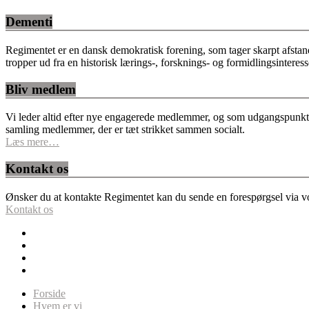
Dementi
Regimentet er en dansk demokratisk forening, som tager skarpt afstan
tropper ud fra en historisk lærings-, forsknings- og formidlingsinteres
Bliv medlem
Vi leder altid efter nye engagerede medlemmer, og som udgangspunkt fo
samling medlemmer, der er tæt strikket sammen socialt.
Læs mere…
Kontakt os
Ønsker du at kontakte Regimentet kan du sende en forespørgsel via vor
Kontakt os
Forside
Hvem er vi