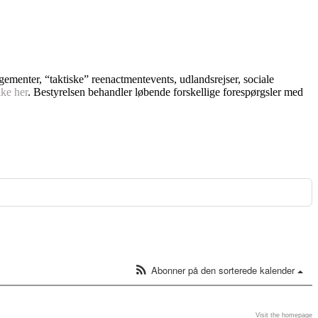
ngementer, “taktiske” reenactmentevents, udlandsrejser, sociale
kke her
. Bestyrelsen behandler løbende forskellige forespørgsler med
Abonner på den sorterede kalender
Visit the homepage