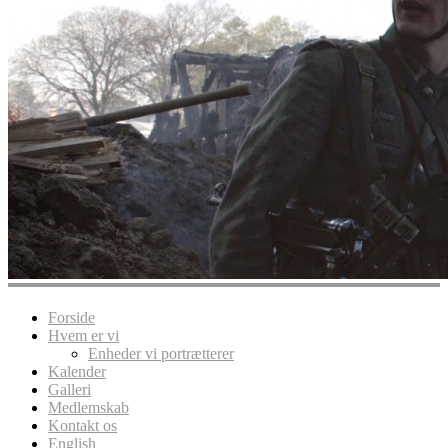
Forside
Hvem er vi
Enheder vi portrætterer
Kalender
Galleri
Medlemskab
Kontakt os
English