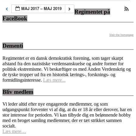
MAJ 2017 – MAJ 2019
Regimentet på
FaceBook
Visit the homepage
Dementi
Regimentet er en dansk demokratisk forening, som tager skarpt
afstand fra den nazistiske verdensanskuelse og andre former for
politisk ekstremisme. Vi beskæftiger os med Anden Verdenskrig og
de tyske tropper ud fra en historisk lærings-, forsknings- og
formidlingsinteresse.
Læs mere...
Bliv medlem
Vi leder altid efter nye engagerede medlemmer, og som
udgangspunkt forventer vi af dig, at du er 18 år eller derover, har en
stor interesse for perioden. Vi kan tilbyde dig en belønnende hobby
med en broget samling medlemmer, der er tæt strikket sammen
socialt.
Læs mere…