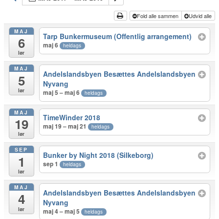
Fold alle sammen
Udvid alle
MAJ
Tarp Bunkermuseum (Offentlig arrangement)
6
maj 6
heldags
lør
MAJ
Andelslandsbyen Besættes
Andelslandsbyen
5
Nyvang
lør
maj 5 – maj 6
heldags
MAJ
TimeWinder 2018
19
maj 19 – maj 21
heldags
lør
SEP
Bunker by Night 2018 (Silkeborg)
1
sep 1
heldags
lør
MAJ
Andelslandsbyen Besættes
Andelslandsbyen
4
Nyvang
lør
maj 4 – maj 5
heldags