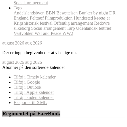
Social arrangement
Tags
Andelslandsbyen
BBN
Besættelsen
Bunker by night
DR
England
Felttræf
Filmproduktion
Hundested
køretøjer
Krigshistorisk festival
Offentlig arrangement
Rødovre
silkeborg
Social arrangement
Tarp
Udenlandsk felttræf
Vestvolden
War and Peace
WW2
august 2026
aug 2026
Der er ingen begivenheder at vise lige nu.
august 2026
aug 2026
Abonner på den sorterede kalender
Tilføj i Timely kalender
Tilføj i Google
Tilføj i Outlook
Tilføj i Apple kalender
Tilføj i anden kalender
Eksporter til XML
Regimentet på FaceBook