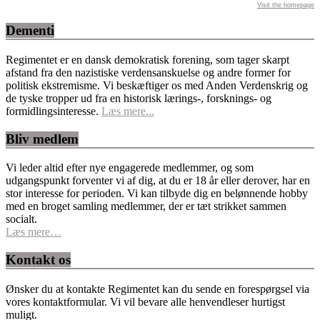
Visit the homepage
Dementi
Regimentet er en dansk demokratisk forening, som tager skarpt
afstand fra den nazistiske verdensanskuelse og andre former for
politisk ekstremisme. Vi beskæftiger os med Anden Verdenskrig og
de tyske tropper ud fra en historisk lærings-, forsknings- og
formidlingsinteresse.
Læs mere...
Bliv medlem
Vi leder altid efter nye engagerede medlemmer, og som
udgangspunkt forventer vi af dig, at du er 18 år eller derover, har en
stor interesse for perioden. Vi kan tilbyde dig en belønnende hobby
med en broget samling medlemmer, der er tæt strikket sammen
socialt.
Læs mere…
Kontakt os
Ønsker du at kontakte Regimentet kan du sende en forespørgsel via
vores kontaktformular. Vi vil bevare alle henvendleser hurtigst
muligt.