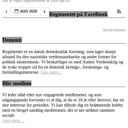
Der er ingen begivenheder at vise lige nu.
AUG 2026
Regimentet på FaceBook
Visit the homepage
Dementi
Regimentet er en dansk demokratisk forening, som tager skarpt
afstand fra den nazistiske verdensanskuelse og andre former for
politisk ekstremisme. Vi beskæftiger os med Anden Verdenskrig og
de tyske tropper ud fra en historisk lærings-, forsknings- og
formidlingsinteresse.
Læs mere...
Bliv medlem
Vi leder altid efter nye engagerede medlemmer, og som
udgangspunkt forventer vi af dig, at du er 18 år eller derover, har en
stor interesse for perioden. Vi kan tilbyde dig en belønnende hobby
med en broget samling medlemmer, der er tæt strikket sammen
socialt.
Læs mere…