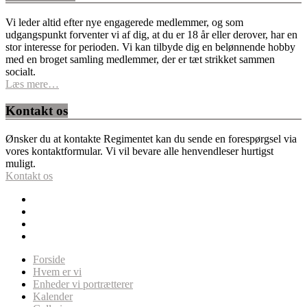
Vi leder altid efter nye engagerede medlemmer, og som
udgangspunkt forventer vi af dig, at du er 18 år eller derover, har en
stor interesse for perioden. Vi kan tilbyde dig en belønnende hobby
med en broget samling medlemmer, der er tæt strikket sammen
socialt.
Læs mere…
Kontakt os
Ønsker du at kontakte Regimentet kan du sende en forespørgsel via
vores kontaktformular. Vi vil bevare alle henvendleser hurtigst
muligt.
Kontakt os
Forside
Hvem er vi
Enheder vi portrætterer
Kalender