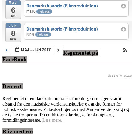
MAJ
Danmarkshistorie (Filmproduktion)
6
maj 6
heldags
lør
JUN
Danmarkshistorie (Filmproduktion)
8
jun 8
heldags
tors
MAJ – JUN 2017
Regimentet på
FaceBook
Visit the homepage
Dementi
Regimentet er en dansk demokratisk forening, som tager skarpt
afstand fra den nazistiske verdensanskuelse og andre former for
politisk ekstremisme. Vi beskæftiger os med Anden Verdenskrig og
de tyske tropper ud fra en historisk lærings-, forsknings- og
formidlingsinteresse.
Læs mere...
Bliv medlem