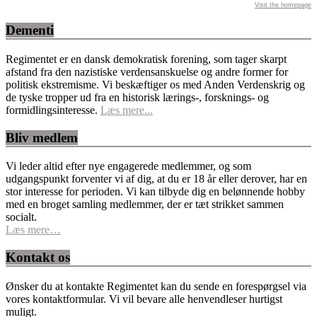
Visit the homepage
Dementi
Regimentet er en dansk demokratisk forening, som tager skarpt
afstand fra den nazistiske verdensanskuelse og andre former for
politisk ekstremisme. Vi beskæftiger os med Anden Verdenskrig og
de tyske tropper ud fra en historisk lærings-, forsknings- og
formidlingsinteresse.
Læs mere...
Bliv medlem
Vi leder altid efter nye engagerede medlemmer, og som
udgangspunkt forventer vi af dig, at du er 18 år eller derover, har en
stor interesse for perioden. Vi kan tilbyde dig en belønnende hobby
med en broget samling medlemmer, der er tæt strikket sammen
socialt.
Læs mere…
Kontakt os
Ønsker du at kontakte Regimentet kan du sende en forespørgsel via
vores kontaktformular. Vi vil bevare alle henvendleser hurtigst
muligt.