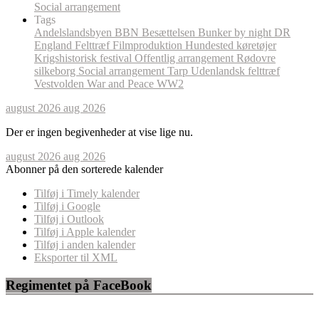
Social arrangement
Tags
Andelslandsbyen
BBN
Besættelsen
Bunker by night
DR
England
Felttræf
Filmproduktion
Hundested
køretøjer
Krigshistorisk festival
Offentlig arrangement
Rødovre
silkeborg
Social arrangement
Tarp
Udenlandsk felttræf
Vestvolden
War and Peace
WW2
august 2026
aug 2026
Der er ingen begivenheder at vise lige nu.
august 2026
aug 2026
Abonner på den sorterede kalender
Tilføj i Timely kalender
Tilføj i Google
Tilføj i Outlook
Tilføj i Apple kalender
Tilføj i anden kalender
Eksporter til XML
Regimentet på FaceBook