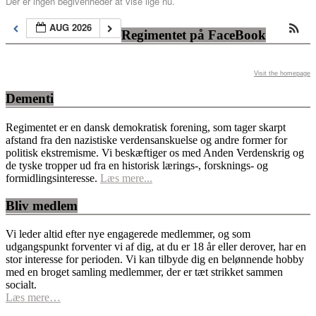
Der er ingen begivenheder at vise lige nu.
AUG 2026
Regimentet på FaceBook
Visit the homepage
Dementi
Regimentet er en dansk demokratisk forening, som tager skarpt
afstand fra den nazistiske verdensanskuelse og andre former for
politisk ekstremisme. Vi beskæftiger os med Anden Verdenskrig og
de tyske tropper ud fra en historisk lærings-, forsknings- og
formidlingsinteresse.
Læs mere...
Bliv medlem
Vi leder altid efter nye engagerede medlemmer, og som
udgangspunkt forventer vi af dig, at du er 18 år eller derover, har en
stor interesse for perioden. Vi kan tilbyde dig en belønnende hobby
med en broget samling medlemmer, der er tæt strikket sammen
socialt.
Læs mere…