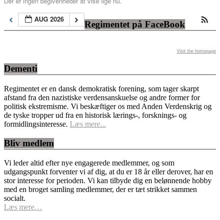
Der er ingen begivenheder at vise lige nu.
AUG 2026
Regimentet på FaceBook
Visit the homepage
Dementi
Regimentet er en dansk demokratisk forening, som tager skarpt
afstand fra den nazistiske verdensanskuelse og andre former for
politisk ekstremisme. Vi beskæftiger os med Anden Verdenskrig og
de tyske tropper ud fra en historisk lærings-, forsknings- og
formidlingsinteresse.
Læs mere...
Bliv medlem
Vi leder altid efter nye engagerede medlemmer, og som
udgangspunkt forventer vi af dig, at du er 18 år eller derover, har en
stor interesse for perioden. Vi kan tilbyde dig en belønnende hobby
med en broget samling medlemmer, der er tæt strikket sammen
socialt.
Læs mere…