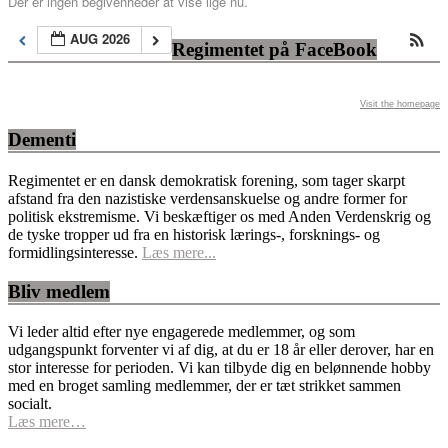
Der er ingen begivenheder at vise lige nu.
AUG 2026
Regimentet på FaceBook
Visit the homepage
Dementi
Regimentet er en dansk demokratisk forening, som tager skarpt
afstand fra den nazistiske verdensanskuelse og andre former for
politisk ekstremisme. Vi beskæftiger os med Anden Verdenskrig og
de tyske tropper ud fra en historisk lærings-, forsknings- og
formidlingsinteresse.
Læs mere...
Bliv medlem
Vi leder altid efter nye engagerede medlemmer, og som
udgangspunkt forventer vi af dig, at du er 18 år eller derover, har en
stor interesse for perioden. Vi kan tilbyde dig en belønnende hobby
med en broget samling medlemmer, der er tæt strikket sammen
socialt.
Læs mere…