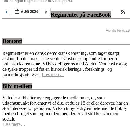
Der er ingen begivenheder at vise lige nu.
AUG 2026
Regimentet på FaceBook
Visit the homepage
Dementi
Regimentet er en dansk demokratisk forening, som tager skarpt
afstand fra den nazistiske verdensanskuelse og andre former for
politisk ekstremisme. Vi beskæftiger os med Anden Verdenskrig og
de tyske tropper ud fra en historisk lærings-, forsknings- og
formidlingsinteresse.
Læs mere...
Bliv medlem
Vi leder altid efter nye engagerede medlemmer, og som
udgangspunkt forventer vi af dig, at du er 18 år eller derover, har en
stor interesse for perioden. Vi kan tilbyde dig en belønnende hobby
med en broget samling medlemmer, der er tæt strikket sammen
socialt.
Læs mere…